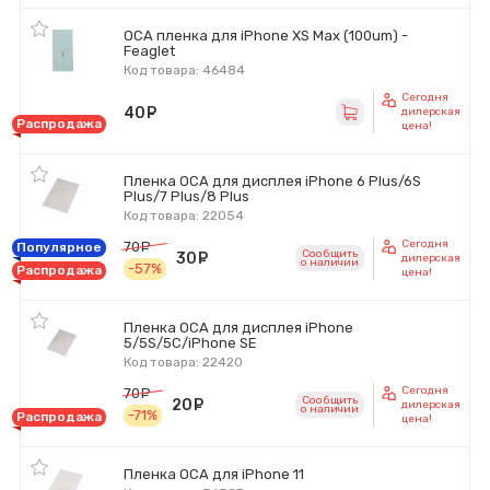
OCA пленка для iPhone XS Max (100um) -
Feaglet
Код товара: 46484
Сегодня
40
руб.
дилерская
Распродажа
цена!
Пленка OCA для дисплея iPhone 6 Plus/6S
Plus/7 Plus/8 Plus
Код товара: 22054
Сегодня
70
руб.
Популярное
Сообщить
30
руб.
дилерская
o наличии
-57%
Распродажа
цена!
Пленка OCA для дисплея iPhone
5/5S/5C/iPhone SE
Код товара: 22420
Сегодня
70
руб.
Сообщить
20
руб.
дилерская
o наличии
-71%
Распродажа
цена!
Пленка OCA для iPhone 11