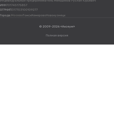
Индивидуальный предприниматель Меньшиков Руслан Юрьевич
ИНН
701745175857
ОГРНИП
317703100109277
Города:
Москва
Томск
Кемерово
Новокузнецк
© 2009-2026 «Аксеум»
Полная версия