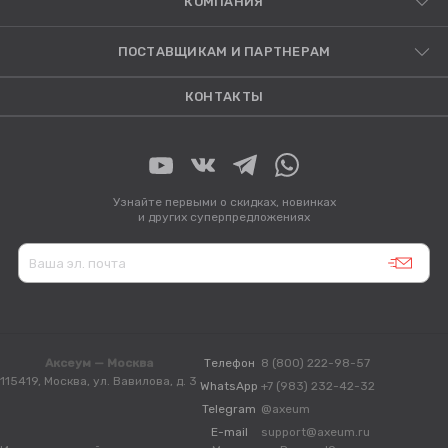
КОМПАНИЯ
ПОСТАВЩИКАМ И ПАРТНЕРАМ
КОНТАКТЫ
Узнайте первыми о скидках, новинках
и других суперпредложениях
Аксеум — Москва
Телефон
8 (800) 222-98-57
115419, Москва, ул. Вавилова, д. 3
WhatsApp
+7 (983) 232-42-32
Telegram
@axeum
E-mail
support@axeum.ru